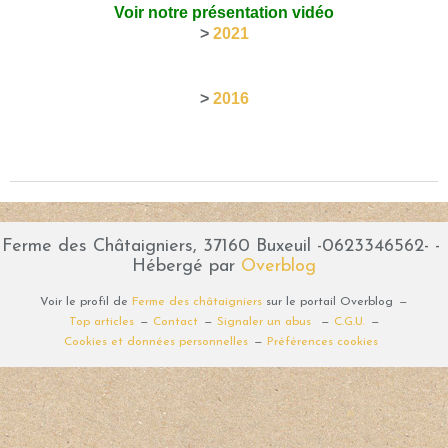
Voir notre présentation vidéo
>
2021
>
2016
Ferme des Châtaigniers, 37160 Buxeuil -0623346562- -
Hébergé par
Overblog
Voir le profil de
Ferme des châtaigniers
sur le portail Overblog
Top articles
Contact
Signaler un abus
C.G.U.
Cookies et données personnelles
Préférences cookies