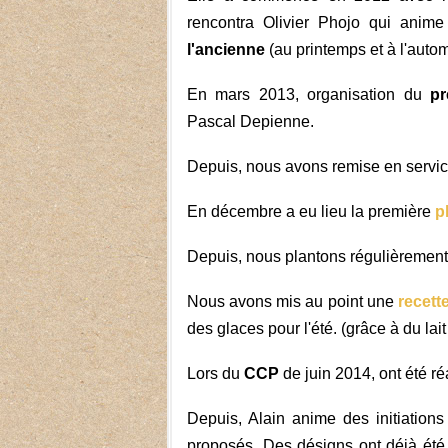
rencontra Olivier Phojo qui anim
l'ancienne
(au printemps et à l'auto
En mars 2013,
organisation du
pr
Pascal Depienne.
Depuis, nous avons remise en servi
En décembre a eu lieu la première
p
Depuis, nous plantons régulièremen
Nous avons mis au point une
recett
des glaces pour l'été. (g
râce à du lai
Lors du
CCP
de juin 2014, ont été r
Depuis, Alain anime des initiation
proposés. Des désigns ont déjà été