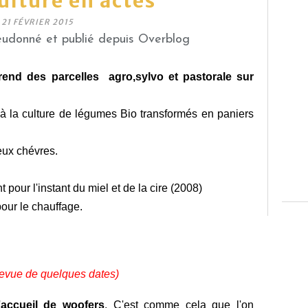
lture en actes
21 FÉVRIER 2015
eudonné et publié depuis Overblog
end des parcelles agro,sylvo et pastorale sur
à la culture de légumes Bio transformés en paniers
eux chévres.
 pour l'instant du miel et de la cire (2008)
pour le chauffage.
revue de quelques dates)
'
accueil de woofers
. C'est comme cela que l'on