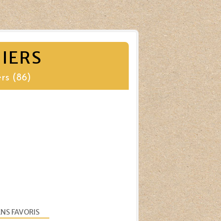
IERS
rs (86)
ENS FAVORIS