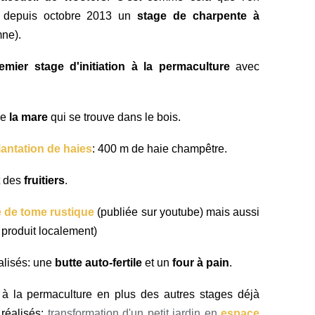
e depuis octobre 2013 un
stage de charpente à
mne).
emier stage d'initiation à la permaculture
avec
ce
la mare
qui se trouve dans le bois.
lantation de haies
: 400 m de haie champêtre.
t des
fruitiers
.
e de tome rustique
(publiée sur youtube) mais aussi
t produit localement)
éalisés: une
butte auto-fertile
et un
four à pain
.
s à la permaculture en plus des autres stages déjà
 réalisés:
transformation d'un petit jardin en
espace